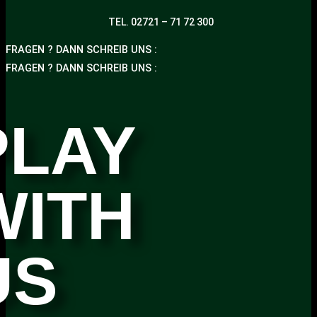
TEL. 02721 – 71 72 300
FRAGEN ? DANN SCHREIB UNS :
FRAGEN ? DANN SCHREIB UNS :
PLAY
WITH
US