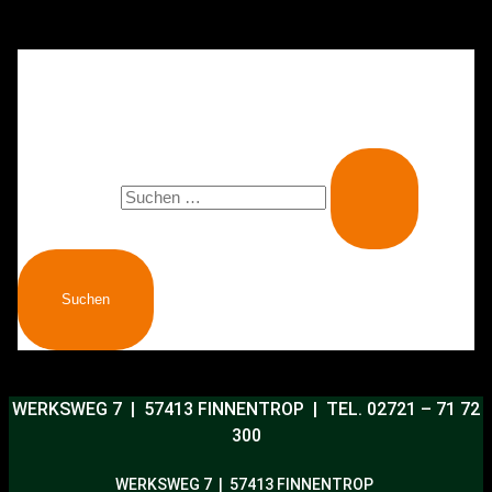
Diese Seite scheint nicht zu existieren.
Es sieht so aus, als ob der Link nicht funktioniert. Eine Suche
starten?
Suchen nach:
WERKSWEG 7 | 57413 FINNENTROP |
TEL. 02721 – 71 72
300
WERKSWEG 7 | 57413 FINNENTROP